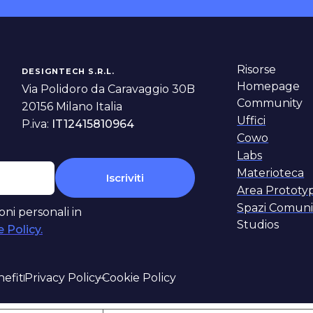
Risorse
DESIGNTECH S.R.L.
Homepage
Via Polidoro da Caravaggio 30B
Community
20156 Milano Italia
Uffici
P.iva:
IT12415810964
Cowo
Labs
Materioteca
Area Prototy
Spazi Comun
oni personali in
Studios
 Policy.
Privacy Policy
Cookie Policy
nefit