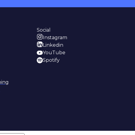
Social
Instagram
Linkedin
YouTube
Spotify
ping
i